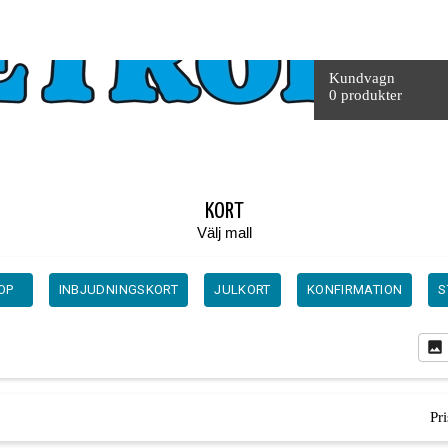
Totalt
Kundvagn
0 produkter
KORT
Välj mall
OP
INBJUDNINGSKORT
JULKORT
KONFIRMATION
S
Pr