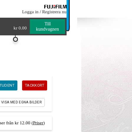
0
kr 0.00
Logga in
/
Registrera nu
Till
kr 0.00
kundvagnen
TUDENT
TACKKORT
VISA MED EGNA BILDER
iser från kr 12.00
(
Priser
)