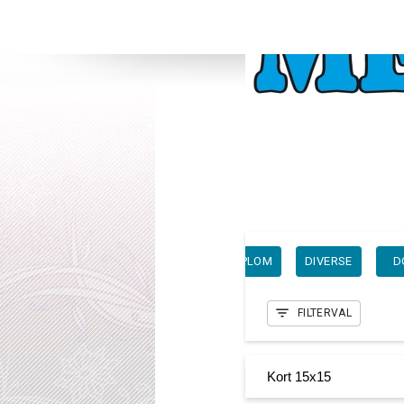
G
BARN
BRÖLLOPSKORT
DIPLOM
DIVERSE
D
FILTERVAL
Kort 15x15